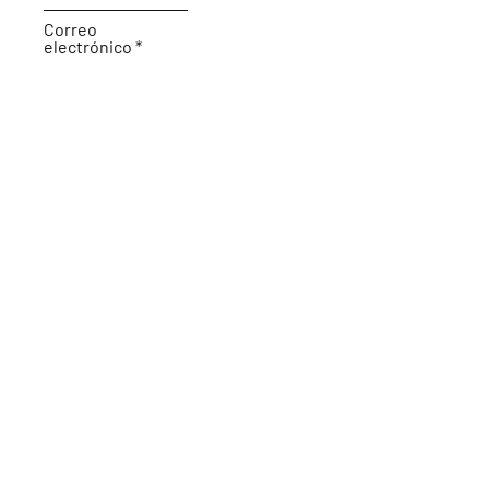
Correo
electrónico
Tema
Déjanos un mensaje...
Enviar
© 2022 Lonja Mar Abierto. Creado con
orgullo por
¡Simplemente repiénselo!
LLC