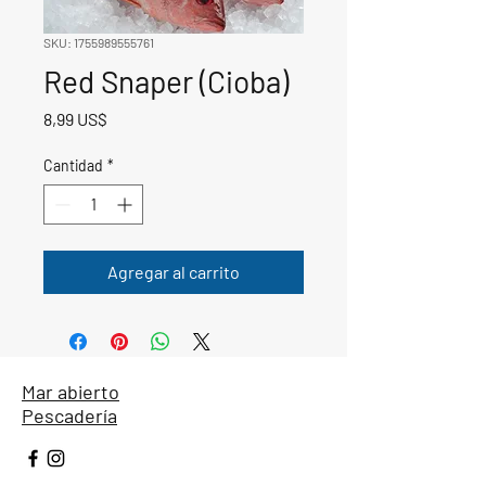
SKU: 1755989555761
Red Snaper (Cioba)
Precio
8,99 US$
Cantidad
*
Agregar al carrito
Mar abierto
Pescadería