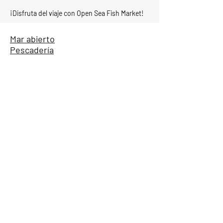
¡Disfruta del viaje con Open Sea Fish Market!
Mar abierto
Pescadería
nuestra ubicación
6 Calle Hancock, Dorchester,
MA 02125
Schedule
Mon -Sat 10am - 8:30pm
Sun 11am - 8pm
Correo electrónico:
dorchester.openSea@gmail.com
Teléfono:
617-506-1655