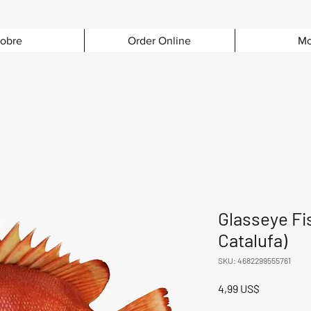
obre
Order Online
Mo
Glasseye Fi
Catalufa)
SKU: 4682299555761
Precio
4,99 US$