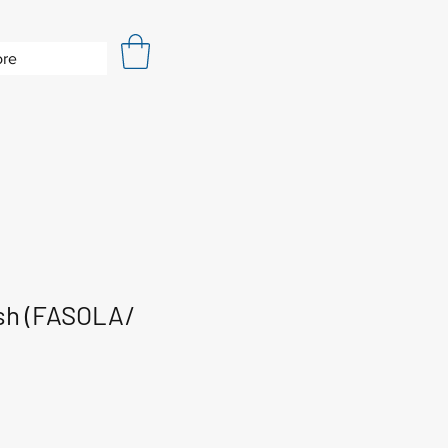
re
sh (FASOLA/