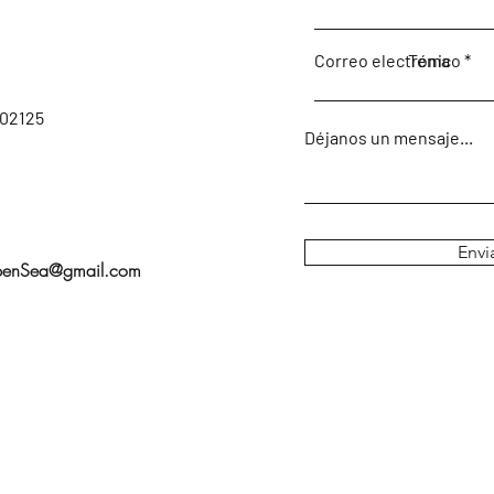
Correo electrónico
Tema
 02125
Déjanos un mensaje...
Envi
openSea@gmail.com