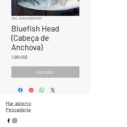
SKU: 9484099555761
Bluefish Head
(Cabeça de
Anchova)
Precio
1,99 US$
Agotado
Mar abierto
Pescadería