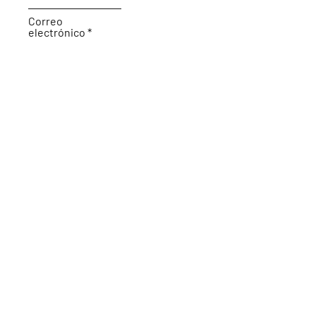
Correo
electrónico
Tema
Déjanos un mensaje...
Enviar
© 2022 Lonja Mar Abierto. Creado con
orgullo por
¡Simplemente repiénselo!
LLC