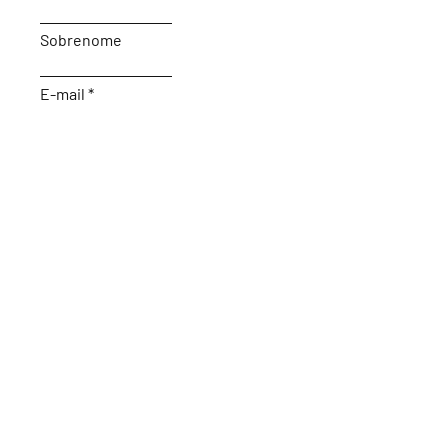
Sobrenome
E-mail
Sujeito
Deixe-nos uma mensagem...
Enviar