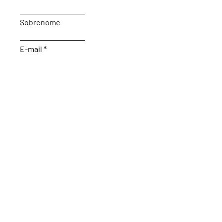
Sobrenome
E-mail
Sujeito
Deixe-nos uma mensagem...
Enviar